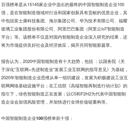
百强榜单是从15145家企业中选出的最终的中国智能制造企业100
强，是在智能制造领域对行业和国家创新具有贡献的优质企业，其
中包括富士康科技集团、海尔集团公司、华为技术有限公司、福耀
玻璃工业集团股份有限公司、阿里巴巴集团（阿里云IoT智能制造
平台）等。该榜单不仅是对国内智能制造企业深入研究的结果，还
将为市场提供良好社会及经济效应，揭开共同智能新篇章。
报告认为，2020中国智能制造有十大趋势，包括 ：以国务院《关
于深化“互联网+先进制造业”发展工业互联网的指导意见》为基础，
2020年智能制造企业思维从单一组织建设，发展为积极建设工业互
联网网络基础设施平台；在工信部《高端智能再制造行动计划》的
指引下，绿色智能制造正在发展；以C5和F2H2为代表中国智能制
造企业会加强风险管理，并加快进行全球价值链重构等。
中国智能制造企业100强榜单前十强：