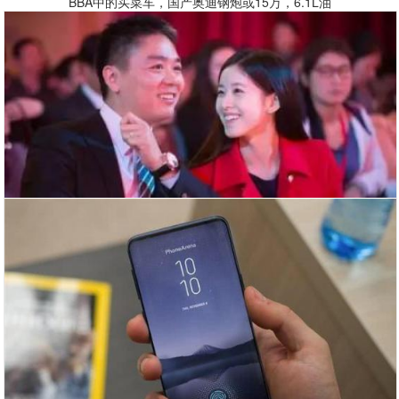
BBA中的买菜车，国产奥迪钢炮或15万，6.1L油