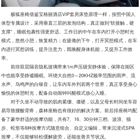
极狐座椅借鉴宝格丽酒店VIP套房床垫原理一样，按照中国人
体型专属设计，采用垂直三层的发泡结构，真正做到“软接触，硬
支撑”，睡眠包裹性强更舒适。工作日的中午在车内打开小憩时光
模式，悠然小憩，恢复精力；在疲倦的下午，打开冥想模式，在车
内进行冥想训练，提升注意力，既唤醒身体机能，又提升工作效
率。
前排双层隔音隐私玻璃带来1m声压级安静体验，保障在闹区
中也能享受静谧睡眠。环绕大自然0～20KHZ频率范围的雨声、流
水声、鸟鸣声的白噪音，让车内车外判若两个世界，真正享受身心
愉悦的休憩时光，配备自动闹钟叫醒模式放心入睡。
对于久坐不动导致的肌肉紧绷、僵硬，以及父母长时间坐车容
易导致腰酸背疼，森林座舱也有很好的解决方案。前后排座椅均配
备了豪华舒适的按摩功能，共有7、16、30分钟三档、波浪、猫
步、蛇形等8种按摩方式随意组合、自定义编辑，带来沉浸式SPA
按摩，不仅能够轻松缓解疲劳，还能改善关节状况。