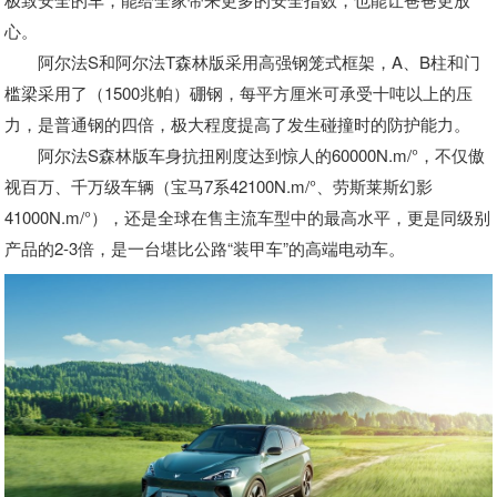
心。
阿尔法S和阿尔法T森林版采用高强钢笼式框架，A、B柱和门
槛梁采用了（1500兆帕）硼钢，每平方厘米可承受十吨以上的压
力，是普通钢的四倍，极大程度提高了发生碰撞时的防护能力。
阿尔法S森林版车身抗扭刚度达到惊人的60000N.m/°，不仅傲
视百万、千万级车辆（宝马7系42100N.m/°、劳斯莱斯幻影
41000N.m/°），还是全球在售主流车型中的最高水平，更是同级别
产品的2-3倍，是一台堪比公路“装甲车”的高端电动车。