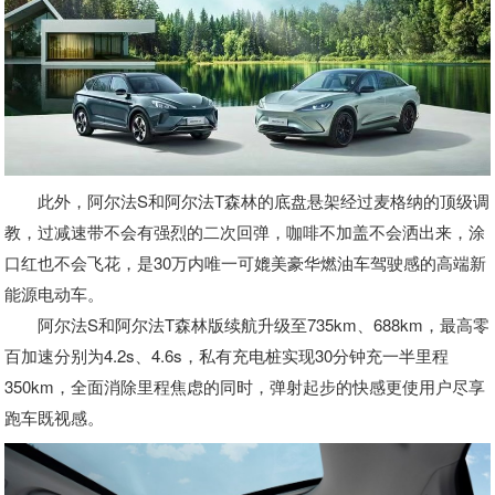
此外，阿尔法S和阿尔法T森林的底盘悬架经过麦格纳的顶级调
教，过减速带不会有强烈的二次回弹，咖啡不加盖不会洒出来，涂
口红也不会飞花，是30万内唯一可媲美豪华燃油车驾驶感的高端新
能源电动车。
阿尔法S和阿尔法T森林版续航升级至735km、688km，最高零
百加速分别为4.2s、4.6s，私有充电桩实现30分钟充一半里程
350km，全面消除里程焦虑的同时，弹射起步的快感更使用户尽享
跑车既视感。