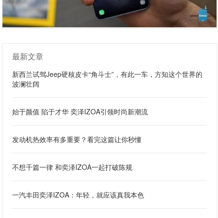
最新文章
新西兰试驾Jeep硬核皮卡“角斗士”，有此一车，方知这个世界的
波澜壮阔
始于颜值 陷于才华 奕泽IZOA引领时尚新潮流
发动机热效率有多重要？看完这篇让你秒懂
不想千篇一律 和奕泽IZOA一起打破陈规
一汽丰田奕泽IZOA：年轻，就应该真我本色