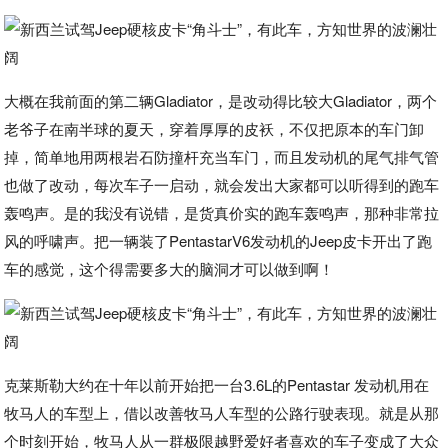
大概在我前面的第二辆Gladiator，是改动得比较大Gladiator，两个
老爷子在南半球的夏天，穿着厚厚的皮袄，不仅把原本的车门卸
掉，简单地用两根岩石防撞杆充当车门，而且发动机的尾气排气管
也做了改动，每次车子一启动，就会发出大家都可以听得到的跑车
轰鸣声。是的我没有说错，是货真价实的跑车轰鸣声，那种非常拉
风的呼啸声。把一辆装了PentastarV6发动机的Jeep皮卡开出了跑
车的感觉，这个得需要多大的脑洞才可以做到啊！
克莱斯勒大约在十年以前开始把一台3.6L的Pentastar 发动机用在
牧马人的车型上，借以改善牧马人车型的公路行驶表现。就是从那
个时刻开始，牧马人从一群极限越野爱好者喜欢的车子变成了大众