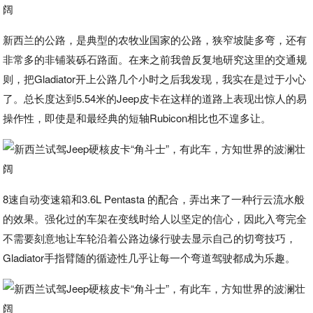
新西兰的公路，是典型的农牧业国家的公路，狭窄坡陡多弯，还有
非常多的非铺装砾石路面。在来之前我曾反复地研究这里的交通规
则，把Gladiator开上公路几个小时之后我发现，我实在是过于小心
了。总长度达到5.54米的Jeep皮卡在这样的道路上表现出惊人的易
操作性，即使是和最经典的短轴Rubicon相比也不遑多让。
8速自动变速箱和3.6L Pentasta 的配合，弄出来了一种行云流水般
的效果。强化过的车架在变线时给人以坚定的信心，因此入弯完全
不需要刻意地让车轮沿着公路边缘行驶去显示自己的切弯技巧，
Gladiator手指臂随的循迹性几乎让每一个弯道驾驶都成为乐趣。