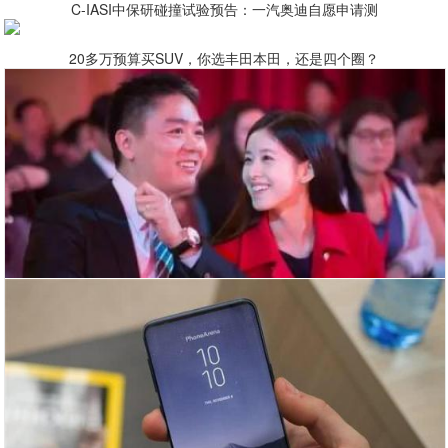
C-IASI中保研碰撞试验预告：一汽奥迪自愿申请测
20多万预算买SUV，你选丰田本田，还是四个圈？