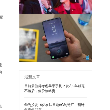
能
经
为
最新文章
目前最值得考虑苹果手机？发布2年丝毫
不落后，但价格略贵
华为投资15亿在法首建5G制造厂，预计
合
年产值77亿