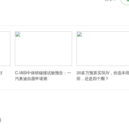
好
C-IASI中保研碰撞试验预告：一
20多万预算买SUV，你选丰
汽奥迪自愿申请测
田，还是四个圈？
明