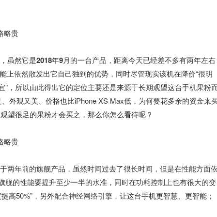
的定位，虽然它是2018年9月的一台产品，距离今天已经差不多有两年左右
能上依然散发出它自己独到的优势
，同时尽管现实该机在降价“很明
不便宜”，所以由此得出它的定位主要还是来源于长期观望这台手机果粉
观又美、价格也比iPhone XS Max低，为何要花多余的资金来
，其次是观望很足的果粉才会买之，那么你怎么看待呢？
了该机属于两年前的旗舰产品，虽然时间过去了很长时间，但是在性能方面
代旗舰的性能要提升至少一半的水准
，同时在功耗控制上也有很大的变
度提高50%”，另外配合神经网络引擎，让这台手机更智慧、更智能；