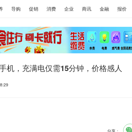
养
导购
促销
消费
企业
商讯
金融
报价
G手机，充满电仅需15分钟，价格感人
8:29
分享：