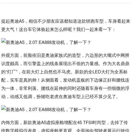
提起奥迪A5，相信不少朋友应该都知道这款轿跑车型，车身看起来
更大气！这台车它体验起来怎么样呢？我们一起来看一下：
外观方面，前脸依旧是奥迪家族式的造型，六边形的大嘴式中网辨
识度颇高，而引擎盖上的线条展现出不俗的力量感。作为大名鼎鼎
的“灯厂”，在前大灯上自然也不马虎。新款的全LED大灯为全系标
配，实车是真的帅！从侧面看，发动机盖板的下边缘正好和腰线连
为一体，非常利落。腰线在延伸的同时还随着车身有一些细微的浮
动，动感又低调，扮猪吃老虎在奥迪车型上已经不算少见了。
内饰方面，新款奥迪A5虚拟座舱增配在45 TFSI时尚型，去掉了传
统数字模拟仪表盘，虚拟座舱更直观、全面地向驾驶者展示行驶信