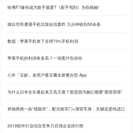
哈弗F7缘何成为新手最爱?《新手驾到》为你揭秘!
烟台市民遭遇手机垃圾短信轰炸 几分钟收到50余条
数据：苹果手机拿下全球73%手机利润
苹果手机的利润有多高？一张图片告诉你
八年「豆龄」老用户看豆瓣全新整合型 App
为什么日本女生看起来又高又瘦？那是因为她们都爱“廓形穿搭”
奔驰再推一款“猎跑车”，配无框车门+溜背车身，关键还是纯进口
2019软件行业综合竞争力百强企业排行榜