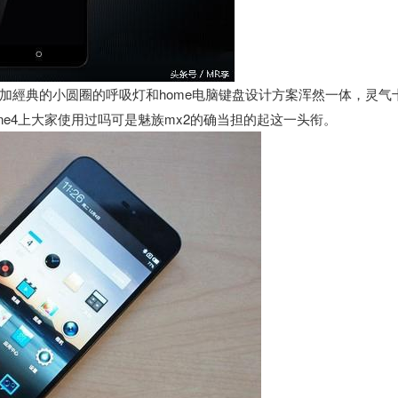
加經典的小圆圈的呼吸灯和home电脑键盘设计方案浑然一体，灵气
ne4上大家使用过吗可是魅族mx2的确当担的起这一头衔。