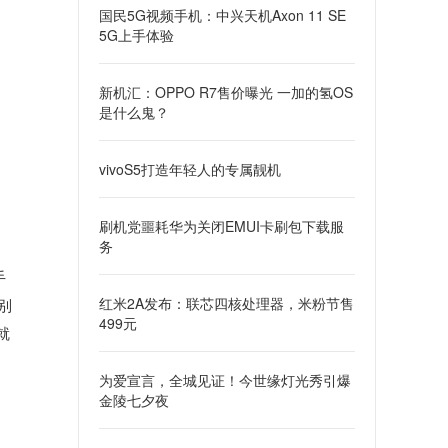
国民5G视频手机：中兴天机Axon 11 SE
5G上手体验
新机汇：OPPO R7售价曝光 一加的氢OS
是什么鬼？
vivoS5打造年轻人的专属靓机
刷机党噩耗华为关闭EMUI卡刷包下载服
务
手
红米2A发布：联芯四核处理器，米粉节售
别
499元
就
为爱宣言，全城见证！今世缘灯光秀引爆
金陵七夕夜