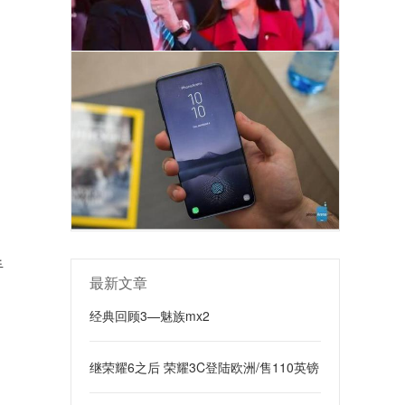
手
最新文章
经典回顾3—魅族mx2
继荣耀6之后 荣耀3C登陆欧洲/售110英镑