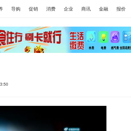
养
导购
促销
消费
企业
商讯
金融
报价
3:50