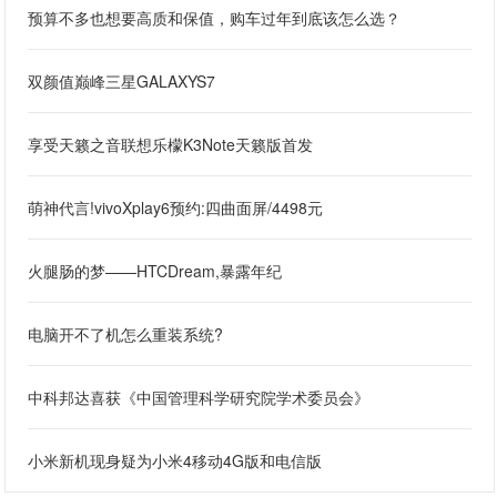
预算不多也想要高质和保值，购车过年到底该怎么选？
双颜值巅峰三星GALAXYS7
享受天籁之音联想乐檬K3Note天籁版首发
萌神代言!vivoXplay6预约:四曲面屏/4498元
火腿肠的梦——HTCDream,暴露年纪
电脑开不了机怎么重装系统?
中科邦达喜获《中国管理科学研究院学术委员会》
小米新机现身疑为小米4移动4G版和电信版