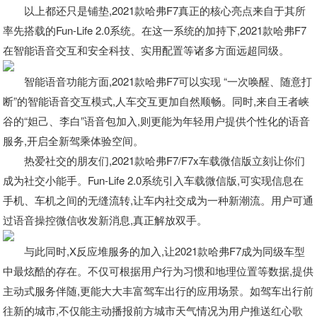
以上都还只是铺垫,2021款哈弗F7真正的核心亮点来自于其所
率先搭载的Fun-Life 2.0系统。在这一系统的加持下,2021款哈弗F7
在智能语音交互和安全科技、实用配置等诸多方面远超同级。
智能语音功能方面,2021款哈弗F7可以实现 “一次唤醒、随意打
断”的智能语音交互模式,人车交互更加自然顺畅。同时,来自王者峡
谷的“妲己、李白”语音包加入,则更能为年轻用户提供个性化的语音
服务,开启全新驾乘体验空间。
热爱社交的朋友们,2021款哈弗F7/F7x车载微信版立刻让你们
成为社交小能手。Fun-Life 2.0系统引入车载微信版,可实现信息在
手机、车机之间的无缝流转,让车内社交成为一种新潮流。用户可通
过语音操控微信收发新消息,真正解放双手。
与此同时,X反应堆服务的加入,让2021款哈弗F7成为同级车型
中最炫酷的存在。不仅可根据用户行为习惯和地理位置等数据,提供
主动式服务伴随,更能大大丰富驾车出行的应用场景。如驾车出行前
往新的城市,不仅能主动播报前方城市天气情况为用户推送红心歌