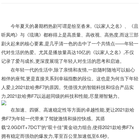
今年夏天的暑期档热剧可谓是纷至沓来,《以家人之名》、《且
听凤鸣》与《琉璃》都称得上是高质量、高收视、高热度,而这三部
剧火起来的核心要素,是几乎清一色的击中了一个共情点——年轻一
代对生活的热爱。尤其是播放量高达10亿的《以家人之名》,不仅
记录了爱与成长,更深度展现了年轻人对生活的思考和启迪。
在年轻一代的生活中,除了亲情和友情,一款随时随地可以贴心
相伴的座驾,更是直接关系到幸福指数的段位。这也是为何当下年轻
人爱上2021款哈弗F7的原因。凭借强大的智能科技和综合产品实
力,2021款哈弗F7以远超同级的科技和性能,尽显潮智魅力。
在加速、四驱、高速稳定性等方面的卓越性能,更让2021款哈
弗F7为年轻一代带来了驾驶激情和操控快感。其搭
载“2.0GDIT+7DCT”的“双十佳”黄金动力组合,使得2021款哈弗F7x
拥有稳定而强劲的爆发力,零至百公里加速低至6.6秒。