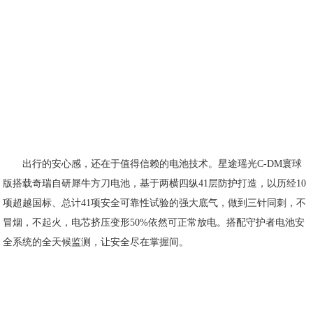
出行的安心感，还在于值得信赖的电池技术。星途瑶光C-DM寰球
版搭载奇瑞自研犀牛方刀电池，基于两横四纵41层防护打造，以历经10
项超越国标、总计41项安全可靠性试验的强大底气，做到三针同刺，不
冒烟，不起火，电芯挤压变形50%依然可正常放电。搭配守护者电池安
全系统的全天候监测，让安全尽在掌握间。