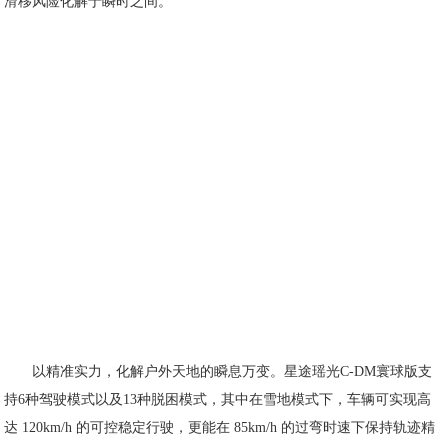
滑移风险化解于瞬时之间。
以精准实力，化解户外天地的瞬息万变。星途瑶光C-DM寰球版支
持6种驾驶模式以及13种脱困模式，其中在雪地模式下，车辆可实现高
达 120km/h 的可控稳定行驶，更能在 85km/h 的过弯时速下保持轨迹精