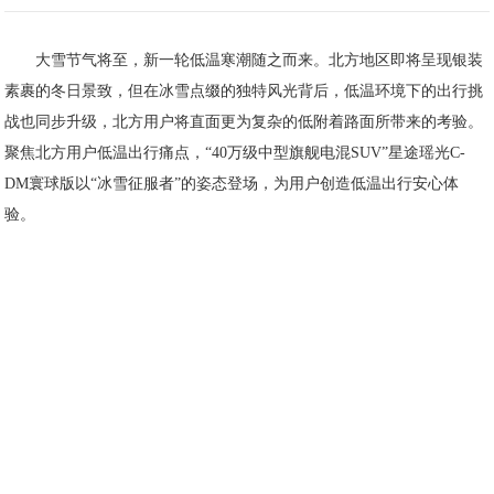
大雪节气将至，新一轮低温寒潮随之而来。北方地区即将呈现银装
素裹的冬日景致，但在冰雪点缀的独特风光背后，低温环境下的出行挑
战也同步升级，北方用户将直面更为复杂的低附着路面所带来的考验。
聚焦北方用户低温出行痛点，“40万级中型旗舰电混SUV”星途瑶光C-
DM寰球版以“冰雪征服者”的姿态登场，为用户创造低温出行安心体
验。