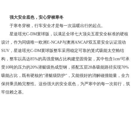
强大安全底色，安心穿梭寒冬
于寒冬穿梭，行车安全才是每一次温暖出行的起点。
星途瑶光C-DM寰球版，以满足全球七⼤顶尖五星安全标准的硬核
设计，作为同级唯一欧洲E-NCAP与澳洲ANCAP双五星安全认证混动
SUV，星途瑶光C-DM寰球版整车采用稳定可靠的笼式吸能太空舱结
构，整车以高达85%的高强度钢占比构建坚固骨架，其中包含1cm²可承
受10吨的压⼒的20%潜艇级热成型钢，搭配五层28条吸能路径实现70%
吸能占比，既有硬核的“潜艇级防护”，又能很好的消解碰撞能量，全力
保持乘员舱完整性。这份强大的安全底色，为严寒中的每一次前行，筑
牢信赖之基。