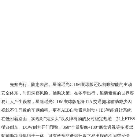
先知先行，防患未然。星途瑶光C-DM寰球版还以前瞻智能的主动
安全体系，时刻洞察风险、辅助决策。在冬季出行，银装素裹的世界容
易让人产生误差，星途瑶光C-DM寰球版配备TJA 交通拥堵辅助减少因
视线不佳导致的车辆偏移。更有AEB自动紧急制动+ IES智能避让系统
在低附着路面，实现对“鬼探头”以及障碍物的及时稳定规避，加上FTBS
循迹倒车、DOW侧方开门预警、360°全景影像+180°底盘透视等多项驾
驶辅助功能集结于一体，可有效预防低温环境下易出现的不同突发情