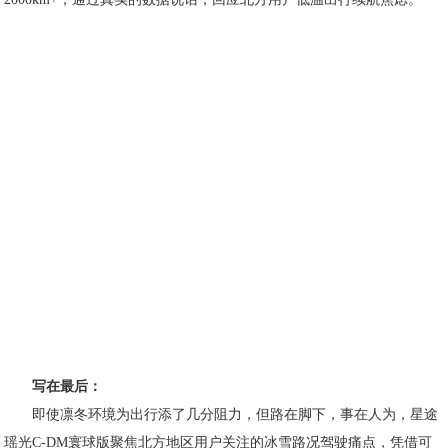
写在最后：
即使凛冬环境为出行添了几分阻力，但路在脚下，事在人为，星途
瑶光C-DM寰球版聚焦北方地区用户关注的冰雪路况驾驶痛点，凭借可