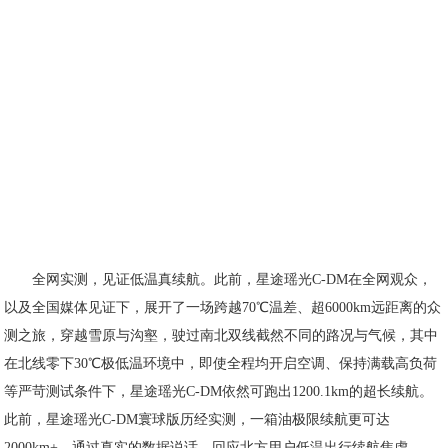
全网实测，见证低温真续航。此前，星途瑶光C-DM在全网观众，
以及全国媒体见证下，展开了一场跨越70℃温差、超6000km远距离的众
测之旅，穿越雪原与沟壑，驶过南北双线截然不同的路况与气候，其中
在北线零下30℃极低温环境中，即使全程均开启空调、保持满载高负荷
等严苛测试条件下，星途瑶光C-DM依然可跑出1200.1km的超长续航。
此前，星途瑶光C-DM寰球版历经实测，一箱油极限续航更可达
2000km+，通过真实的数据说话，回应北方用户低温出行续航焦虑。