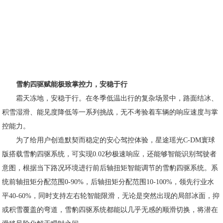
雪豹四驱赋能极致掌控力，安稳于行
霜天冻地，安稳于行。在冬季低温出行的复杂场景中，路面结冰、
积雪湿滑、能见度降低等一系列挑战，无不考验着车辆的响应速度与掌
控能力。
为了给用户创造默契而稳定的安心驾控体验，星途瑶光C-DM寰球
版搭载雪豹四驱系统，可实现0.02秒极速响应，还能够智能识别驾驶者
意图，根据当下路况环境进行前后轴扭矩智能调节的雪豹四驱系统。系
统前轴扭矩分配范围0-90%，后轴扭矩分配范围10-100%，领先行业水
平40-60%，同时支持左右轮智能限滑，无论是突然出现的局部冰面，抑
或积雪覆盖的弯道，雪豹四驱系统都能以几乎无感的顺滑切换，将潜在