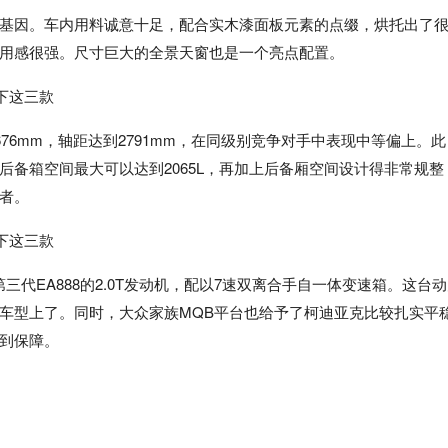
基因。车内用料诚意十足，配合实木漆面板元素的点缀，烘托出了
用感很强。尺寸巨大的全景天窗也是一个亮点配置。
1676mm，轴距达到2791mm，在同级别竞争对手中表现中等偏上。此
备箱空间最大可以达到2065L，再加上后备厢空间设计得非常规整
者。
第三代EA888的2.0T发动机，配以7速双离合手自一体变速箱。这台
车型上了。同时，大众家族MQB平台也给予了柯迪亚克比较扎实平
到保障。