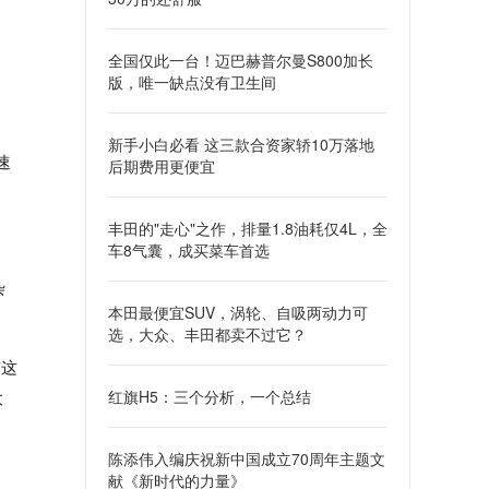
全国仅此一台！迈巴赫普尔曼S800加长
版，唯一缺点没有卫生间
新手小白必看 这三款合资家轿10万落地
速
后期费用更便宜
丰田的"走心"之作，排量1.8油耗仅4L，全
车8气囊，成买菜车首选
杂
本田最便宜SUV，涡轮、自吸两动力可
选，大众、丰田都卖不过它？
有这
大
红旗H5：三个分析，一个总结
陈添伟入编庆祝新中国成立70周年主题文
献《新时代的力量》