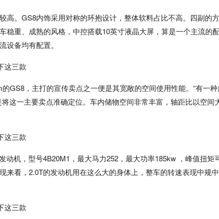
较高。GS8内饰采用对称的环抱设计，整体软料占比不高。四副的
车稳重、成熟的风格，中控搭载10英寸液晶大屏，算是一个主流的
流设备均有配置。
800mm的GS8，主打的宣传卖点之一便是其宽敞的空间使用性能。“有一种
是将这一主要卖点准确定位。车内储物空间非常丰富，轴距比以空间
。
动机，型号4B20M1，最大马力252，最大功率185kw ，峰值扭矩
表现来看，2.0T的发动机用在这么大的身体上，整车的转速表现中规中