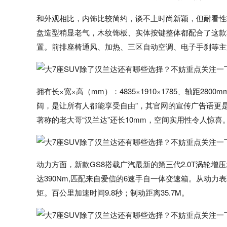
和外观相比，内饰比较简约，谈不上时尚新颖，但耐看性
盘造型稍显老气，木纹饰板、实体按键整体都配合了这款
置。前排座椅通风、加热、三区自动空调、电子手刹等主
拥有长×宽×高（mm）：4835×1910×1785、轴距2
阔，是让所有人都能享受自由”，其官网的宣传广告语更
著称的老大哥“汉兰达”还长10mm，空间实用性令人惊喜
动力方面，新款GS8搭载广汽最新的第三代2.0T涡轮增压发
达390Nm,匹配来自爱信的6速手自一体变速箱。从动力
矩。百公里加速时间9.8秒；制动距离35.7M。