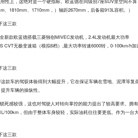
实用性上，这绝对是一个硬指标。欧蓝德在同级别7座SUV里空间不算
1810mm、1710mm，）轴距2670mm，后备箱913L容积。）
新款欧蓝德搭载三菱独创MIVEC发动机，2.4L发动机最大功率
S CVT无极变速箱（模拟6档）,最大功率转速6000转，0-100km/h加
使得这款车的驾驭体验得到大幅提升，它在保证车辆在雪地、泥潭等复
，提升车辆的操纵性。
锁死感较强，这也对驾驶人对转向掌控的能力提出了较高要求。拥
L/100km，但由于整体车身较轻，实际油耗往往要更低。作为一台