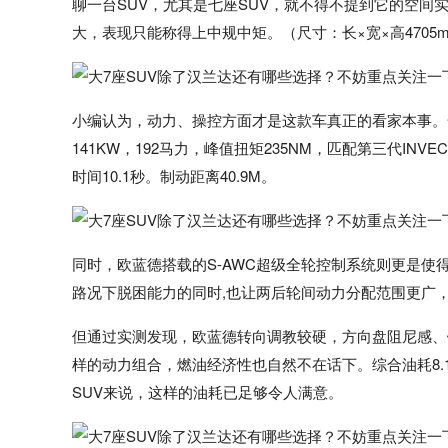
聊一台SUV，尤其是七座SUV，就不得不提到它的空间
大，表现只能称得上中规中矩。（尺寸：长×宽×高4705mm、
小编认为，动力、操控方面才是这款车真正的看家本事。全
141KW，192马力，峰值扭矩235NM，匹配第三代INVEC
时间10.1秒。制动距离40.9M。
同时，欧蓝德搭载的S-AWC超级全轮控制系统则更是
路况下脱困能力的同时,也让两后轮间动力分配范围更广
但通过实测发现，欧蓝德转向调教较硬，方向盘阻尼感、
样的动力组合，燃油经济性也自然不在话下。综合油耗8.1
SUV来说，这样的油耗已足够令人满意。