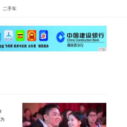
二手车
广告
存
就为